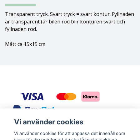
Bolognese
Transparent tryck. Svart tryck = svart kontur. Fyllnaden
är transparent (är bilen röd blir konturen svart och
Border Collie
fyllnaden röd.
Borderterrier
Mått ca 15x15 cm
Borzoi
Bostonterrier
Bouvier des flandres
Boxer
Briard
Vi använder cookies
Sociala medier
Vi använder cookies för att anpassa det innehåll som
Bullterrier
visas för dig och för att du ska få bästa tänkbara