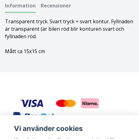
Information
Recensioner
Bolognese
Transparent tryck. Svart tryck = svart kontur. Fyllnaden
Border Collie
är transparent (är bilen röd blir konturen svart och
fyllnaden röd.
Borderterrier
Mått ca 15x15 cm
Borzoi
Bostonterrier
Bouvier des flandres
Boxer
Briard
Vi använder cookies
Bullterrier
Sociala medier