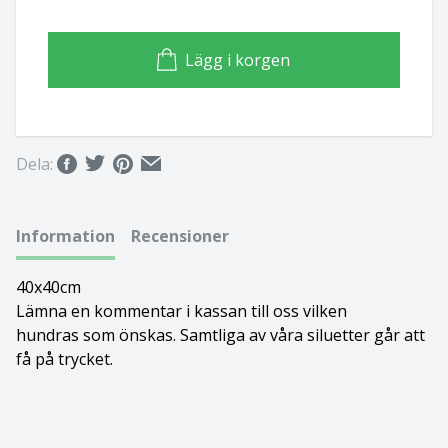
Basset hound
Ungersk vizsla
Lägg i korgen
Beagle
Weimaraner
Bearded collie
Whippet
Dela:
Bedlingtonterrier
Berger des pyrénées à face rase
Information
Recensioner
Berner sennenhund
40x40cm
Lämna en kommentar i kassan till oss vilken
Bichon Frisé
hundras som önskas. Samtliga av våra siluetter går att
få på trycket.
Bichon Havanais
Blodhund