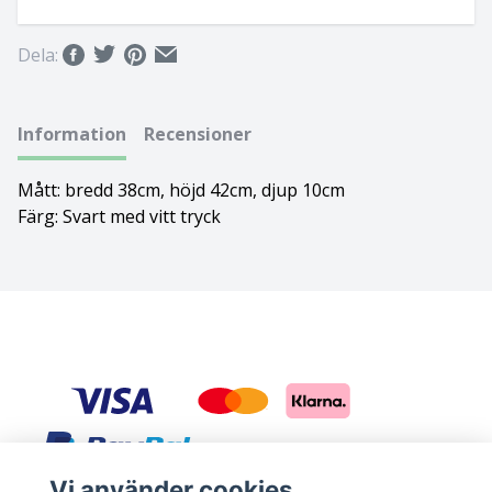
Basset hound
Ungersk vizsla
Dela:
Beagle
Weimaraner
Information
Recensioner
Bearded collie
Whippet
Mått: bredd 38cm, höjd 42cm, djup 10cm
Bedlingtonterrier
Färg: Svart med vitt tryck
Berger des pyrénées à face rase
Berner sennenhund
Bichon Frisé
Bichon Havanais
Blodhund
Vi använder cookies