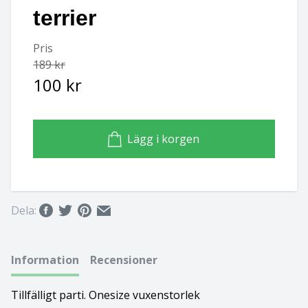
terrier
Basset hound
Ungersk vizsla
Pris
Beagle
Weimaraner
189 kr
100 kr
Bearded collie
Whippet
Bedlingtonterrier
Lägg i korgen
Berger des pyrénées à face rase
Berner sennenhund
Dela:
Bichon Frisé
Information
Recensioner
Bichon Havanais
Blodhund
Tillfälligt parti. Onesize vuxenstorlek