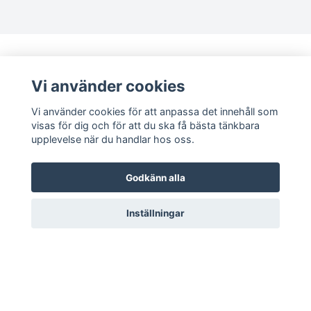
Bolognese
Border Collie
Vi använder cookies
Borderterrier
Vi använder cookies för att anpassa det innehåll som
Borzoi
visas för dig och för att du ska få bästa tänkbara
upplevelse när du handlar hos oss.
Bostonterrier
Sociala medier
Godkänn alla
Bouvier des flandres
Facebook
Instagram
Inställningar
Boxer
Briard
© 2026 Magica Print
Bullterrier