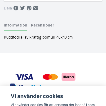
Bolognese
Dela:
Border Collie
Information
Recensioner
Borderterrier
Kuddfodral av kraftig bomull. 40x40 cm
Borzoi
Bostonterrier
Bouvier des flandres
Boxer
Briard
Vi använder cookies
Sociala medier
Bullterrier
Vi använder cookies för att anpassa det innehåll som