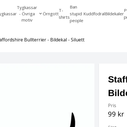
Ban
Tygkassar
T-
P
ygkassar
- Övriga
Örngott
stupid
Kuddfodral
Bildekaler
shirts
p
motiv
people
affordshire Bullterrier - Bildekal - Siluett
Staf
Bild
Pris
99 kr