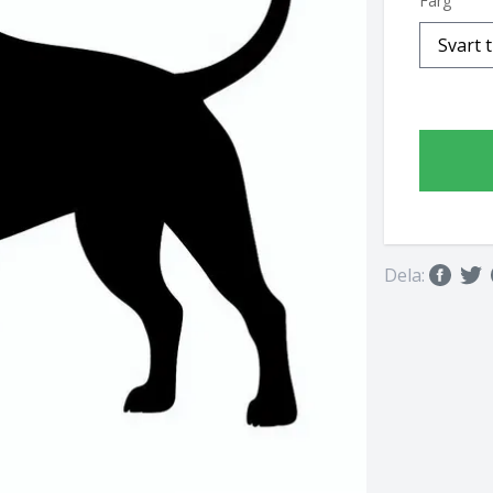
Färg
Dela: