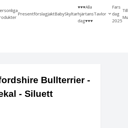
♥️♥️♥️Alla
Fars
ersonliga
Til
Presentförslag
Jakt
Baby
Skyltar
hjärtans
Tavlor
dag
rodukter
Mu
dag♥️♥️♥️
2025
fordshire Bullterrier -
ekal - Siluett