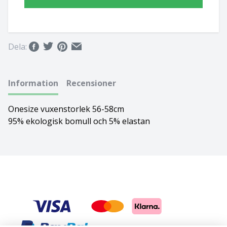
Basset hound
Ungersk vizsla
Beagle
Weimaraner
Dela:
Bearded collie
Whippet
Information
Recensioner
Bedlingtonterrier
Onesize vuxenstorlek 56-58cm
Berger des pyrénées à face rase
95% ekologisk bomull och 5% elastan
Berner sennenhund
Bichon Frisé
Bichon Havanais
Blodhund