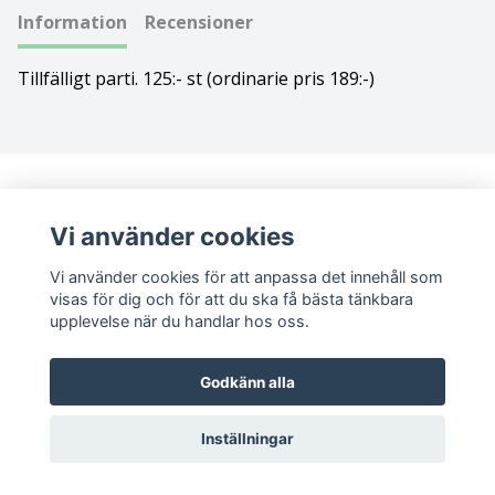
Information
Recensioner
Bolognese
Tillfälligt parti. 125:- st (ordinarie pris 189:-)
Border Collie
Borderterrier
Borzoi
Vi använder cookies
Bostonterrier
Vi använder cookies för att anpassa det innehåll som
visas för dig och för att du ska få bästa tänkbara
Bouvier des flandres
upplevelse när du handlar hos oss.
Boxer
Sociala medier
Godkänn alla
Briard
Facebook
Instagram
Inställningar
Bullterrier