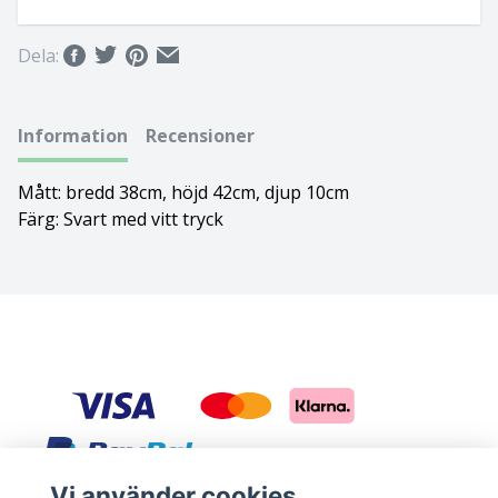
Basset hound
Ungersk vizsla
Dela:
Beagle
Weimaraner
Information
Recensioner
Bearded collie
Whippet
Mått: bredd 38cm, höjd 42cm, djup 10cm
Bedlingtonterrier
Färg: Svart med vitt tryck
Berger des pyrénées à face rase
Berner sennenhund
Bichon Frisé
Bichon Havanais
Blodhund
Vi använder cookies