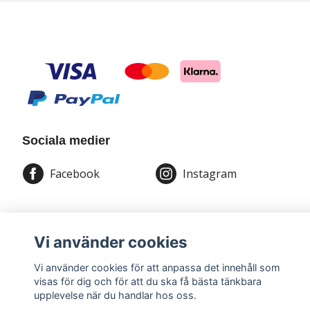
Bolognese
Border Collie
Borderterrier
Borzoi
Sociala medier
Bostonterrier
Facebook
Instagram
Bouvier des flandres
Boxer
Vi använder cookies
© 2026 Magica Print
Briard
Vi använder cookies för att anpassa det innehåll som
visas för dig och för att du ska få bästa tänkbara
upplevelse när du handlar hos oss.
Bullterrier