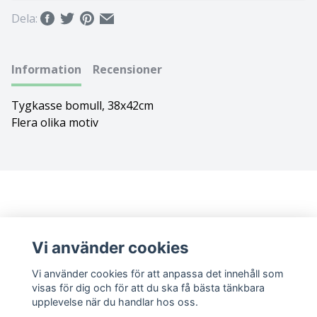
Dela:
Bolognese
Border Collie
Information
Recensioner
Borderterrier
Tygkasse bomull, 38x42cm
Flera olika motiv
Borzoi
Bostonterrier
Bouvier des flandres
Boxer
Vi använder cookies
Briard
Vi använder cookies för att anpassa det innehåll som
visas för dig och för att du ska få bästa tänkbara
upplevelse när du handlar hos oss.
Bullterrier
Sociala medier