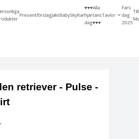
♥️♥️♥️Alla
Fars
ersonliga
Til
Presentförslag
Jakt
Baby
Skyltar
hjärtans
Tavlor
dag
rodukter
Mu
dag♥️♥️♥️
2025
en retriever - Pulse -
irt
r