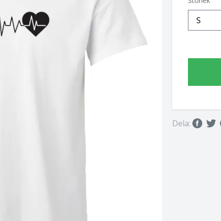
Storlek
Dela: