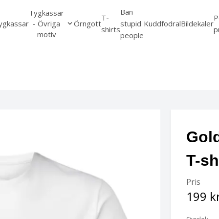
Ban
Tygkassar
T-
P
ygkassar
- Övriga
Örngott
stupid
Kuddfodral
Bildekaler
shirts
p
motiv
people
Gold
T-sh
Pris
199 k