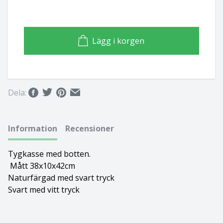
Basset hound
Ungersk vizsla
Beagle
Weimaraner
Lägg i korgen
Bearded collie
Whippet
Bedlingtonterrier
Dela:
Berger des pyrénées à face rase
Information
Recensioner
Berner sennenhund
Tygkasse med botten.
Bichon Frisé
Mått 38x10x42cm
Naturfärgad med svart tryck
Bichon Havanais
Svart med vitt tryck
Blodhund