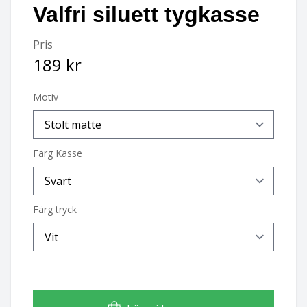
Valfri siluett tygkasse
Basset hound
Ungersk vizsla
Pris
Beagle
Weimaraner
189 kr
Bearded collie
Whippet
Motiv
Bedlingtonterrier
Färg Kasse
Berger des pyrénées à face rase
Berner sennenhund
Färg tryck
Bichon Frisé
Bichon Havanais
Blodhund