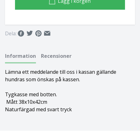
Lägg i korgen
Bolognese
Border Collie
Dela:
Borderterrier
Information
Recensioner
Borzoi
Lämna ett meddelande till oss i kassan gällande
Bostonterrier
hundras som önskas på kassen.
Bouvier des flandres
Tygkasse med botten.
Mått 38x10x42cm
Boxer
Naturfärgad med svart tryck
Briard
Bullterrier