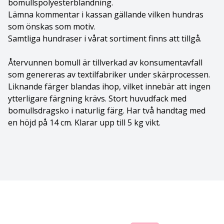
bomullspolyesterblandning.
Lämna kommentar i kassan gällande vilken hundras
Bolognese
som önskas som motiv.
Samtliga hundraser i vårat sortiment finns att tillgå.
Border Collie
Återvunnen bomull är tillverkad av konsumentavfall
Borderterrier
som genereras av textilfabriker under skärprocessen.
Liknande färger blandas ihop, vilket innebär att ingen
Borzoi
ytterligare färgning krävs. Stort huvudfack med
bomullsdragsko i naturlig färg. Har två handtag med
Bostonterrier
en höjd på 14 cm. Klarar upp till 5 kg vikt.
Bouvier des flandres
Boxer
Briard
Bullterrier