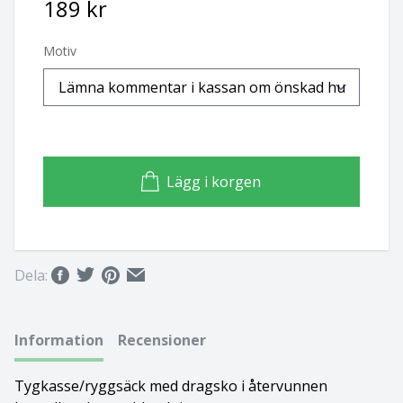
189 kr
Basset hound
Ungersk vizsla
Motiv
Beagle
Weimaraner
Bearded collie
Whippet
Bedlingtonterrier
Lägg i korgen
Berger des pyrénées à face rase
Berner sennenhund
Dela:
Bichon Frisé
Information
Recensioner
Bichon Havanais
Tygkasse/ryggsäck med dragsko i återvunnen
Blodhund